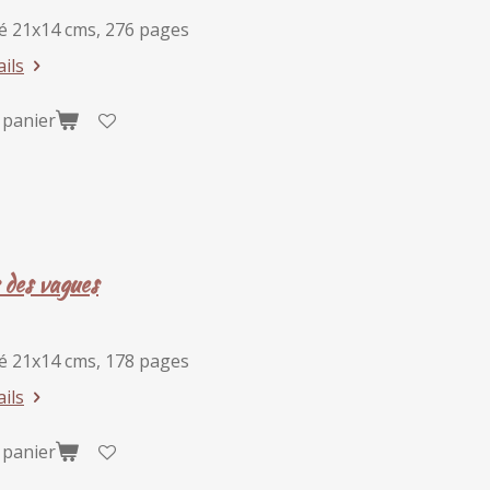
é 21x14 cms, 276 pages
ails
 panier
 des vagues
é 21x14 cms, 178 pages
ails
 panier