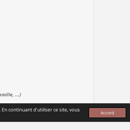
ille, ...)
En continuant d'utiliser ce site, vous
Accord
Propulsé par
Webador