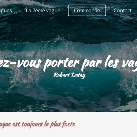
agues
La 7ème vague
Commande
Contact
ez-vous porter par les vag
Robert Detey
gue est toujours la plus forte