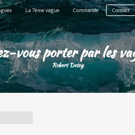
agues
La 7ème vague
Commande
Contact
ez-vous porter par les vag
Robert Detey